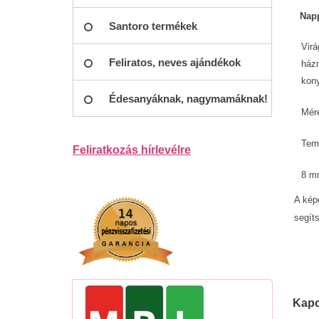
Napp
Santoro termékek
Virá
Feliratos, neves ajándékok
házn
kony
Édesanyáknak, nagymamáknak!
Mér
Term
Feliratkozás hírlevélre
8 mm
A képe
segít
Kapc