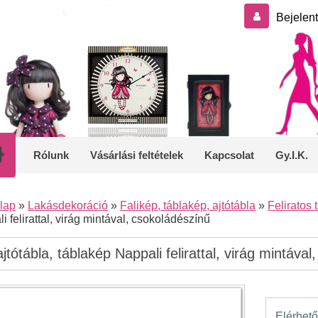
Bejelen
Rólunk
Vásárlási feltételek
Kapcsolat
Gy.I.K.
lap
»
Lakásdekoráció
»
Falikép, táblakép, ajtótábla
»
Feliratos
i felirattal, virág mintával, csokoládészínű
jtótábla, táblakép Nappali felirattal, virág mintáva
Elérhető