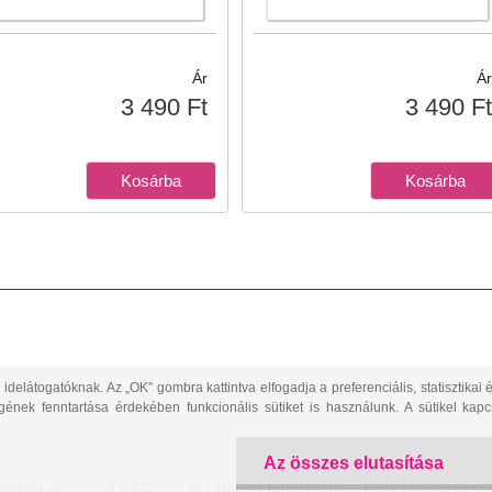
Ár
Ár
3 490 Ft
3 490 Ft
látogatóknak. Az „OK” gombra kattintva elfogadja a preferenciális, statisztikai é
ek fenntartása érdekében funkcionális sütiket is használunk. A sütikel kapcs
Az összes elutasítása
védelem
ÁSZF
Szállítási feltételek
Elállás a szerző