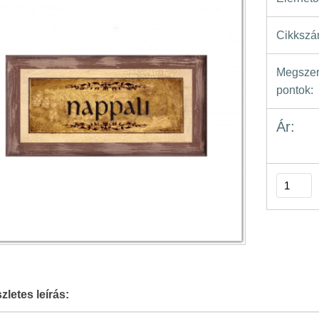
Cikkszá
Megszer
pontok:
Ár:
zletes leírás: