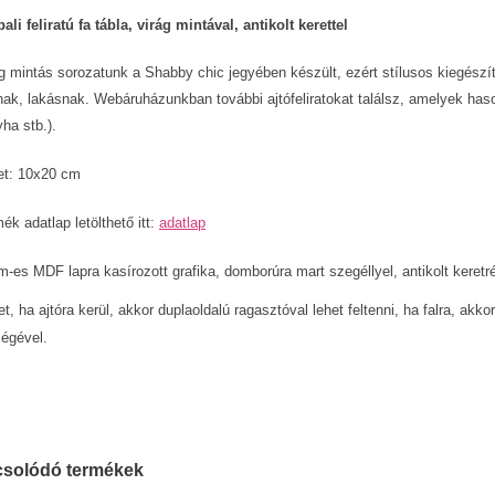
ali feliratú fa tábla, virág mintával, antikolt kerettel
g mintás sorozatunk a Shabby chic jegyében készült, ezért stílusos kiegész
ak, lakásnak. Webáruházunkban további ajtófeliratokat találsz, amelyek hason
ha stb.).
et:
10x20
cm
ék adatlap letölthető itt:
adatlap
-es MDF lapra kasírozott grafika, domborúra mart szegéllyel, antikolt keretr
t, ha ajtóra kerül, akkor duplaoldalú ragasztóval lehet feltenni, ha falra, akkor
ségével.
solódó termékek