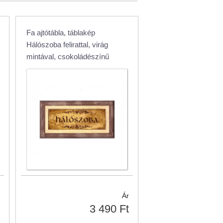
Fa ajtótábla, táblakép
Hálószoba felirattal, virág
mintával, csokoládészínű
Ár
3 490 Ft