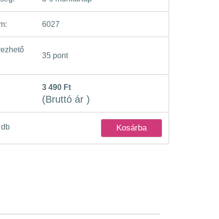
m:
6027
ezhető
35 pont
3 490 Ft
(Bruttó ár )
db