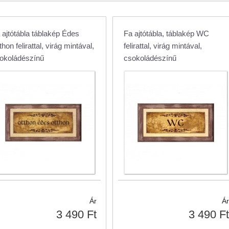
 ajtótábla táblakép Édes
Fa ajtótábla, táblakép WC
thon felirattal, virág mintával,
felirattal, virág mintával,
okoládészínű
csokoládészínű
Ár
Ár
3 490 Ft
3 490 Ft