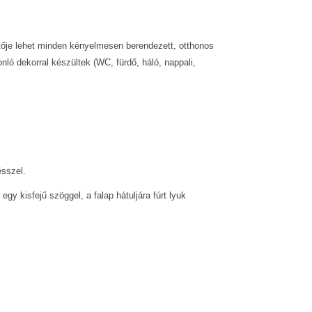
ítője lehet minden kényelmesen berendezett, otthonos
ló dekorral készültek (WC, fürdő, háló, nappali,
ésszel.
 egy kisfejű szöggel, a falap hátuljára fúrt lyuk