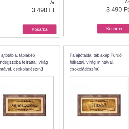
Ár
Ár
3 490 Ft
3 490 Ft
 ajtótábla, táblakép
Fa ajtótábla, táblakép Fürdő
ndégszoba felirattal, virág
felirattal, virág mintával,
ntával, csokoládészínű
csokoládészínű