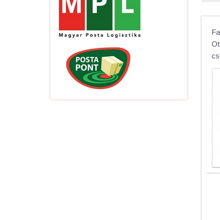
Fa
Ot
cs