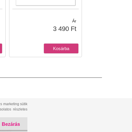
Ár
3 490 Ft
s marketing sütik
olatos részletes
Bezárás
déstől