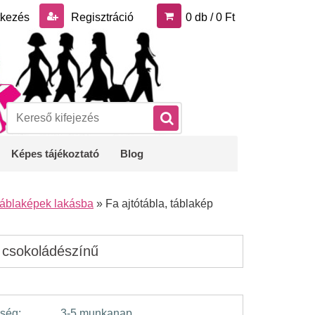
tkezés
Regisztráció
0 db / 0 Ft
Képes tájékoztató
Blog
 táblaképek lakásba
»
Fa ajtótábla, táblakép
l, csokoládészínű
ség:
3-5 munkanap