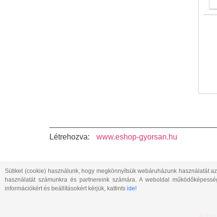
Létrehozva:
www.eshop-gyorsan.hu
Sütiket (cookie) használunk, hogy megkönnyítsük webáruházunk használatát az ide
használatát számunkra és partnereink számára. A weboldal működőképességén
információkért és beállításokért kérjük, kattints
ide!
Adat