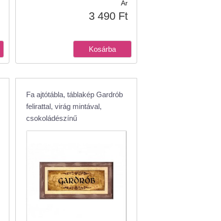
Ár
3 490 Ft
Fa ajtótábla, táblakép Gardrób
felirattal, virág mintával,
csokoládészínű