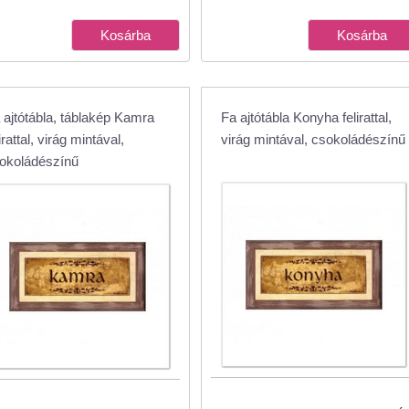
 ajtótábla, táblakép Kamra
Fa ajtótábla Konyha felirattal,
irattal, virág mintával,
virág mintával, csokoládészínű
okoládészínű