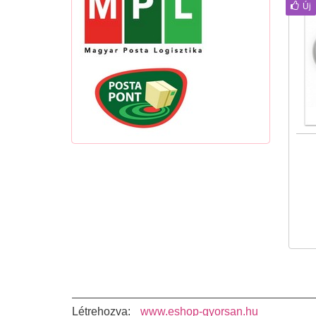
Új
Létrehozva:
www.eshop-gyorsan.hu