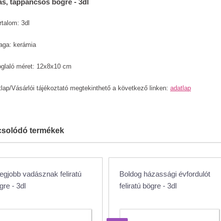
ás, tappancsos bögre - 3dl
rtalom: 3dl
aga: kerámia
oglaló méret: 12x8x10 cm
lap/Vásárlói tájékoztató megtekinthető a következő linken:
adatlap
solódó termékek
legjobb vadásznak feliratú
Boldog házassági évfordulót
gre - 3dl
feliratú bögre - 3dl