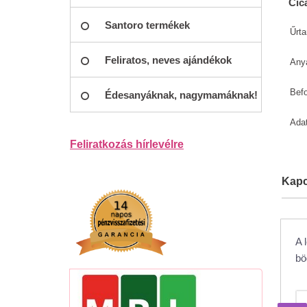
Cic
Santoro termékek
Űrta
Feliratos, neves ajándékok
Any
Bef
Édesanyáknak, nagymamáknak!
Adat
Feliratkozás hírlevélre
Kapc
A 
bö