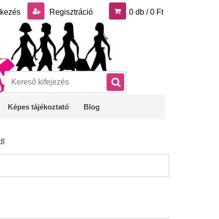
tkezés
Regisztráció
0 db / 0 Ft
Képes tájékoztató
Blog
dl