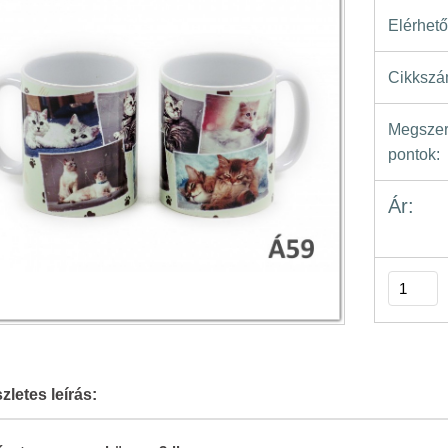
Elérhető
Cikkszá
Megszer
pontok:
Ár:
zletes leírás: