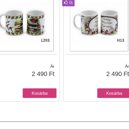
Új
Ár
Ár
2 490 Ft
2 490 Ft