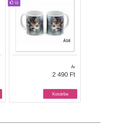
Új
Ár
2 490 Ft