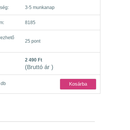
ség:
3-5 munkanap
m:
8185
ezhető
25 pont
2 490 Ft
(Bruttó ár )
db