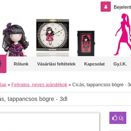
Bejelen
Rólunk
Vásárlási feltételek
Kapcsolat
Gy.I.K.
lap
»
Feliratos, neves ajándékok
»
Cicás, tappancsos bögre - 3
ás, tappancsos bögre - 3dl
Új